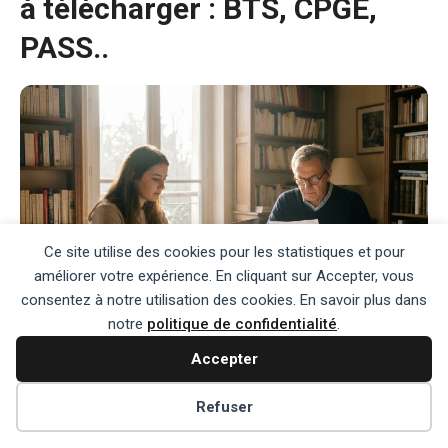
à télécharger : BTS, CPGE,
PASS..
Ce site utilise des cookies pour les statistiques et pour
améliorer votre expérience. En cliquant sur Accepter, vous
consentez à notre utilisation des cookies. En savoir plus dans
notre
politique de confidentialité
.
L’essentiel à retenir ✓Rédiger une lettre de
Accepter
motivation est capital pour réussir sur Parcoursup.
✓Les attentes des jurys fluctuent selon la
Refuser
formation, impactant la candidature. ✓Une lettre