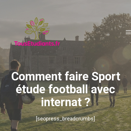
Aller
au
contenu
Comment faire Sport
étude football avec
internat ?
[seopress_breadcrumbs]