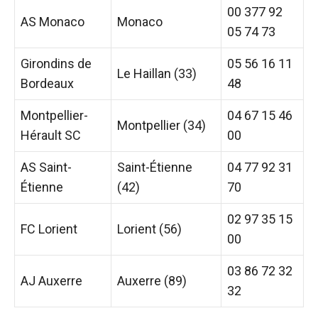
00 377 92
AS Monaco
Monaco
05 74 73
Girondins de
05 56 16 11
Le Haillan (33)
Bordeaux
48
Montpellier-
04 67 15 46
Montpellier (34)
Hérault SC
00
AS Saint-
Saint-Étienne
04 77 92 31
Étienne
(42)
70
02 97 35 15
FC Lorient
Lorient (56)
00
03 86 72 32
AJ Auxerre
Auxerre (89)
32