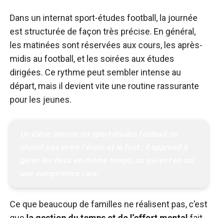
Dans un internat sport-études football, la journée
est structurée de façon très précise. En général,
les matinées sont réservées aux cours, les après-
midis au football, et les soirées aux études
dirigées. Ce rythme peut sembler intense au
départ, mais il devient vite une routine rassurante
pour les jeunes.
Un élève interne en sport-études football ne 
choisit pas entre l'école et le foot : il apprend à 
gérer les deux en même temps, ce qui est en soi 
une compétence rare.
Ce que beaucoup de familles ne réalisent pas, c’est
que
la gestion du temps et de l’effort mental
fait